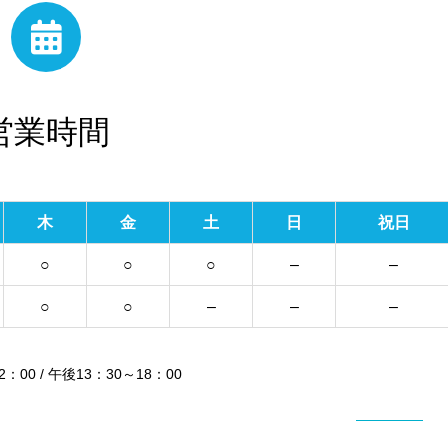
営業時間
木
金
土
日
祝日
○
○
○
–
–
○
○
–
–
–
：00 / 午後13：30～18：00