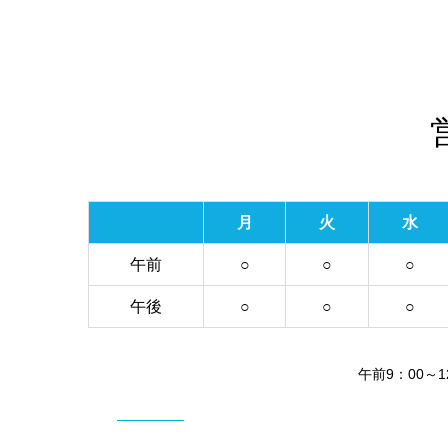
月
火
水
午前
○
○
○
午後
○
○
○
午前9：00～12