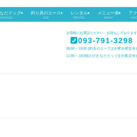
なだドッグ
釣り具のエース
レンタル
メニュー表
ア
BIKINADA
ACE
RENTAL
MENU
AC
お気軽にお電話ください・お待ちしております
093-791-3298
06:00～19:00 [釣具のエース](火曜水曜定休)
11:00～18:00[ひびきなだどっぐ](火曜定休)