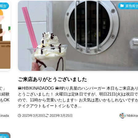
報告
業務報
ご来店ありがとうございました
ぐ」
🍔HIBIKINADADOG 🍔#釣り具屋のハンバーガー 本日もご来店あ
未経験
とうございました！ 火曜日は定休日ですが、明日21日(火)は祝日
もOK
ので、11時から営業いたします✨ お天気は悪いかもしれないです
テイクアウトもイートインもでき...
kinada
2023年3月20日
2023年3月25日
hibikin
報告