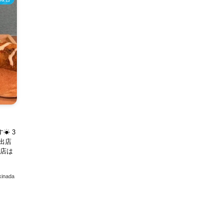
す☀ 3
に出店
お店は
kinada