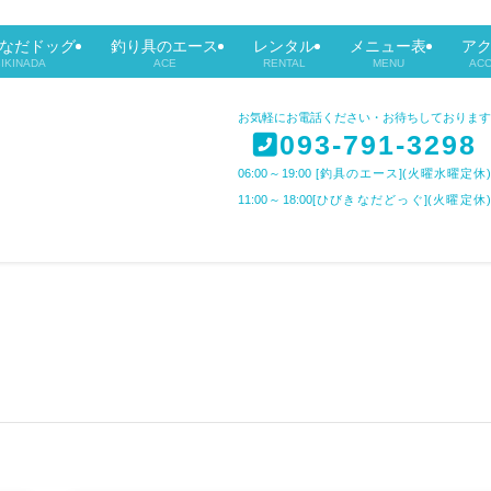
なだドッグ
釣り具のエース
レンタル
メニュー表
ア
BIKINADA
ACE
RENTAL
MENU
AC
お気軽にお電話ください・お待ちしております
093-791-3298
06:00～19:00 [釣具のエース](火曜水曜定休)
11:00～18:00[ひびきなだどっぐ](火曜定休)