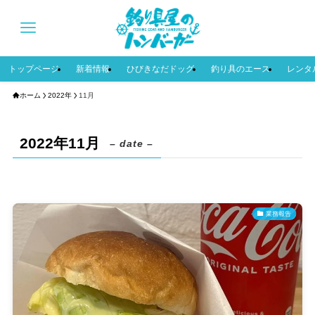
トップページ
新着情報
ひびきなだドッグ
釣り具のエース
レンタ
ホーム
2022年
11月
2022年11月
– date –
業務報告