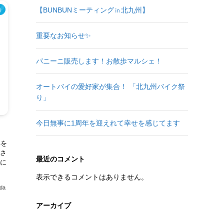
【BUNBUNミーティング㏌北九州】
告
重要なお知らせ✨
パニーニ販売します！お散歩マルシェ！
オートバイの愛好家が集合！ 「北九州バイク祭
り」
今日無事に1周年を迎えれて幸せを感じてます
年を
さ
最近のコメント
に
表示できるコメントはありません。
ada
アーカイブ