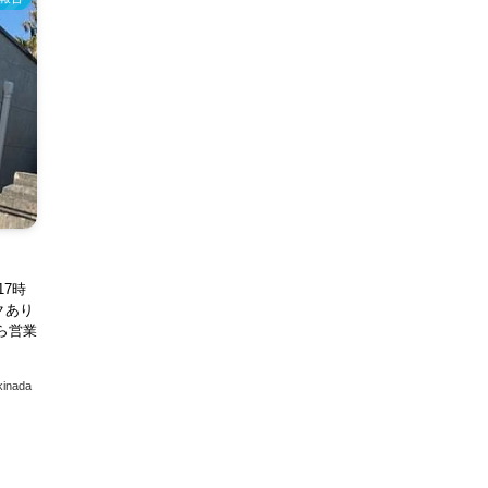
7時
クあり
ら営業
kinada