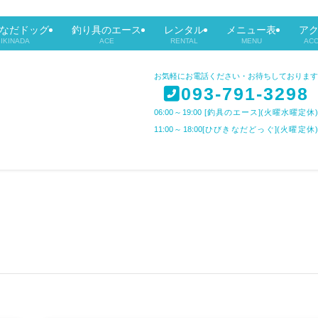
なだドッグ
釣り具のエース
レンタル
メニュー表
ア
BIKINADA
ACE
RENTAL
MENU
AC
お気軽にお電話ください・お待ちしております
093-791-3298
06:00～19:00 [釣具のエース](火曜水曜定休)
11:00～18:00[ひびきなだどっぐ](火曜定休)