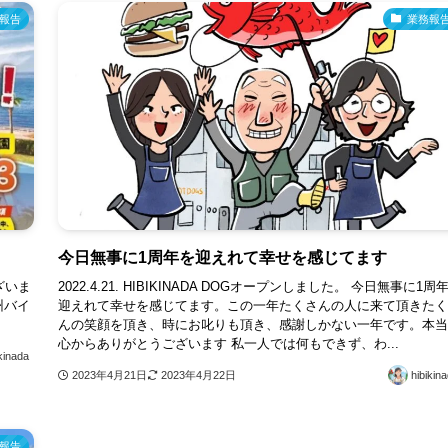
報告
業務報
今日無事に1周年を迎えれて幸せを感じてます
ざいま
2022.4.21. HIBIKINADA DOGオープンしました。 今日無事に1周
州バイ
迎えれて幸せを感じてます。この一年たくさんの人に来て頂きたく
んの笑顔を頂き、時にお叱りも頂き、感謝しかない一年です。本当
心からありがとうございます 私一人では何もできず、わ...
kinada
2023年4月21日
2023年4月22日
hibikin
報告